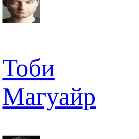
Тоби
Магуайр