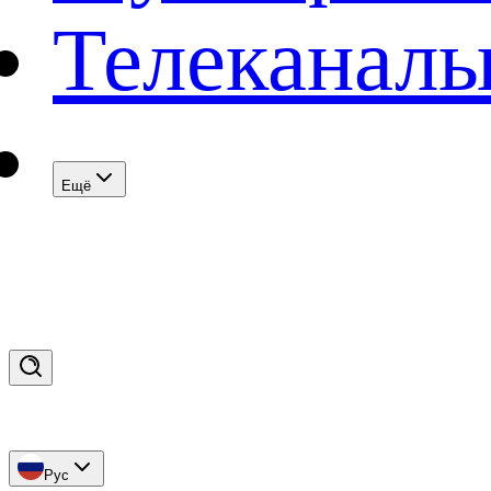
Телеканал
Eщё
Рус