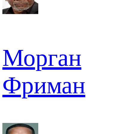
Морган
Фриман