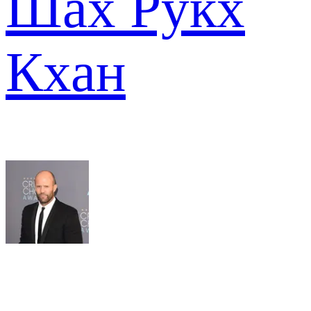
Шах Рукх
Кхан