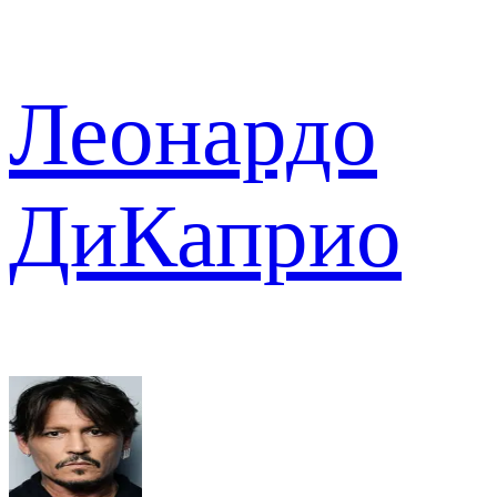
Леонардо
ДиКаприо