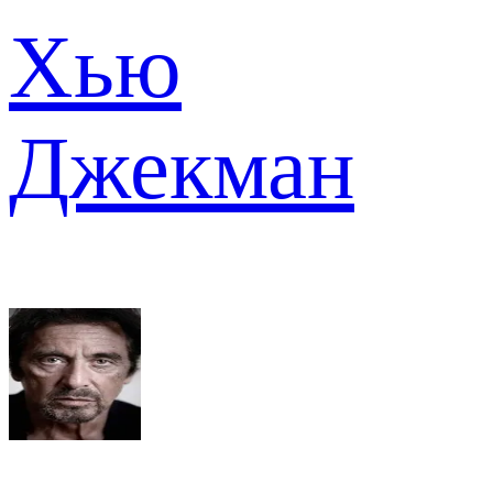
Хью
Джекман