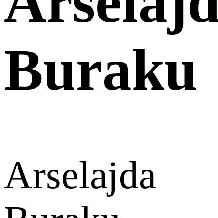
Arselaj
Buraku
Arselajda