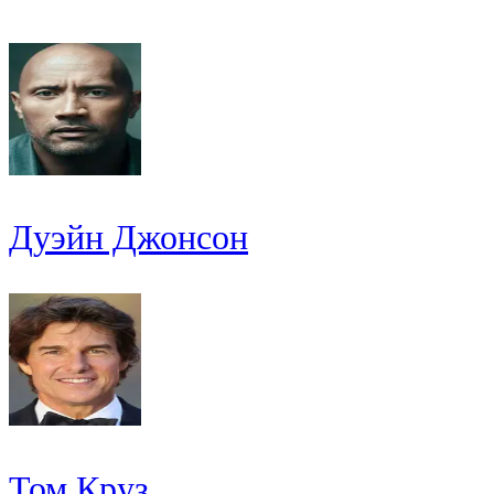
Дуэйн Джонсон
Том Круз