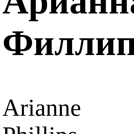
Арианн
Филлип
Arianne