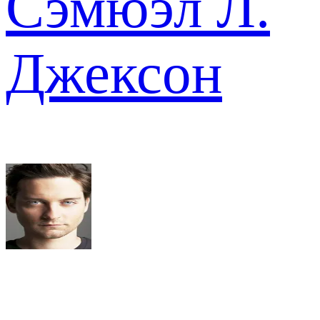
Сэмюэл Л.
Джексон