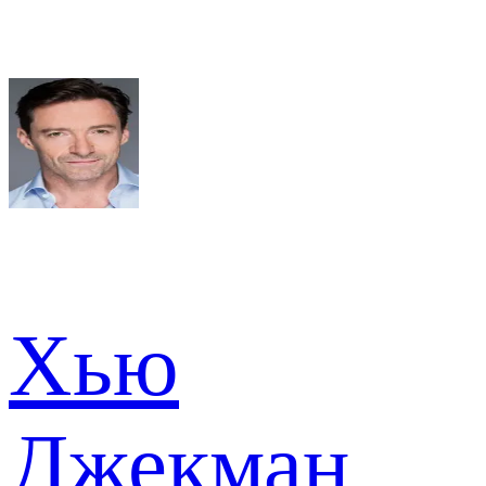
Хью
Джекман