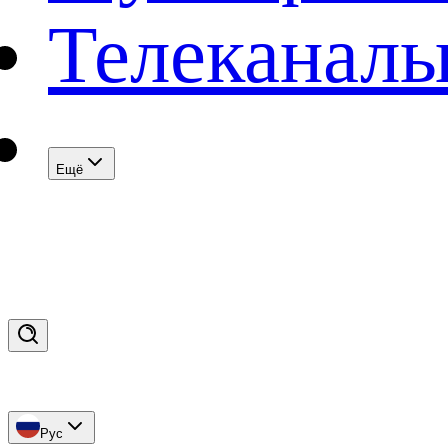
Телеканал
Eщё
Рус