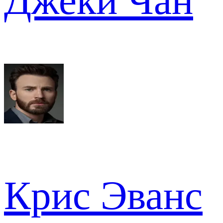
Джеки Чан
Крис Эванс