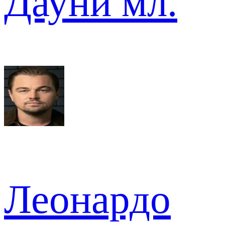
Дауни мл.
Леонардо