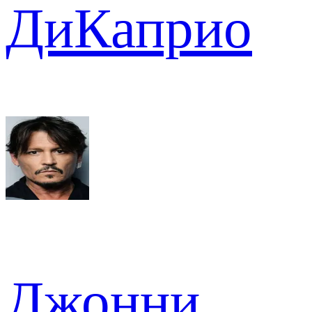
ДиКаприо
Джонни