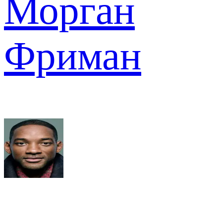
Морган
Фриман