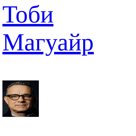
Тоби
Магуайр