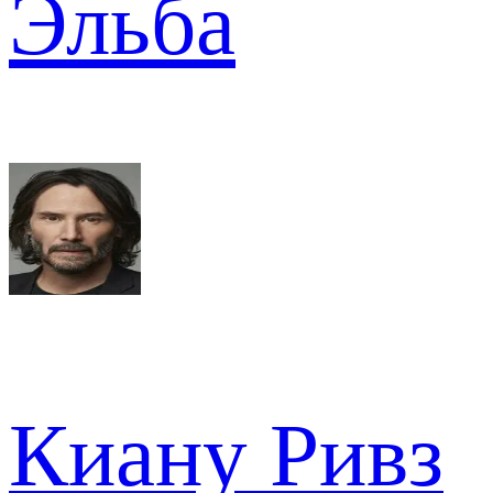
Эльба
Киану Ривз