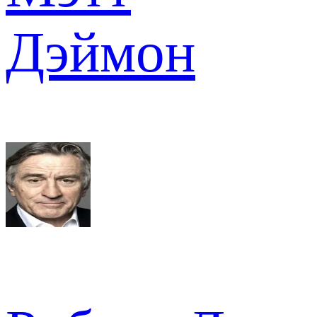
Дэймон