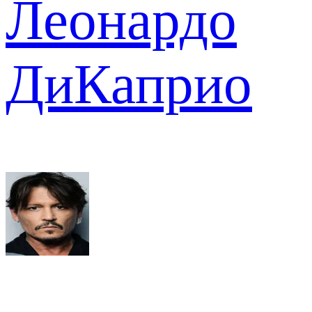
Леонардо
ДиКаприо