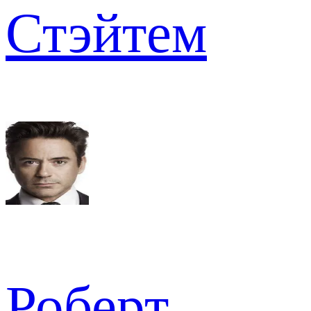
Стэйтем
Роберт