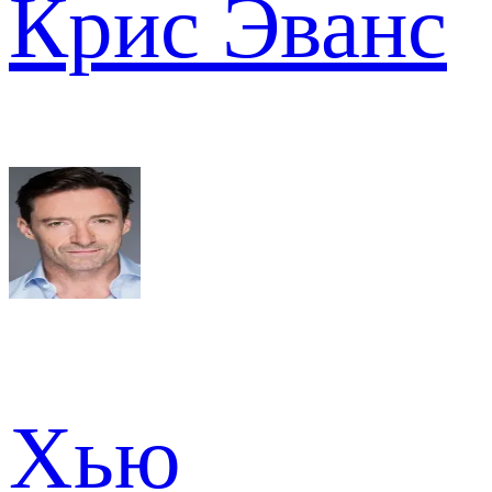
Крис Эванс
Хью