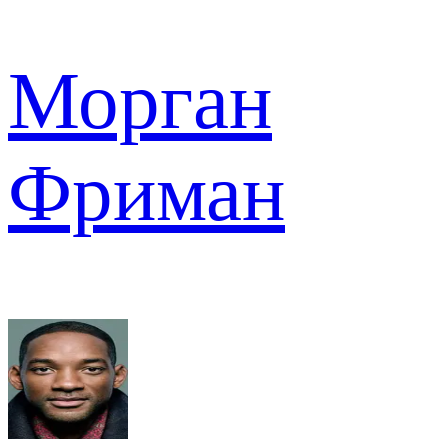
Морган
Фриман