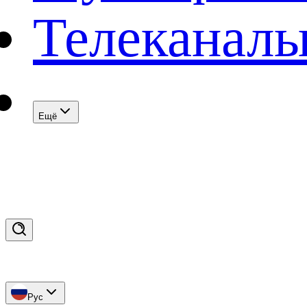
Телеканал
Eщё
Рус