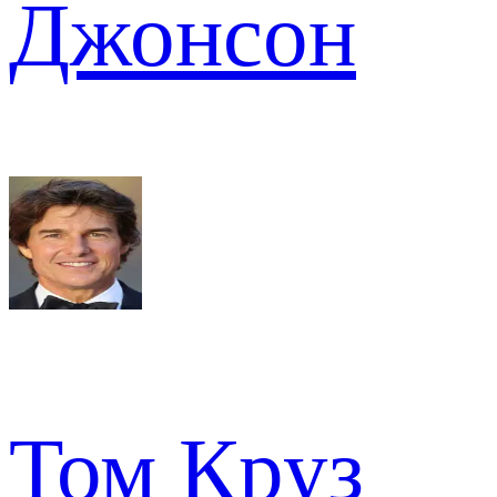
Джонсон
Том Круз