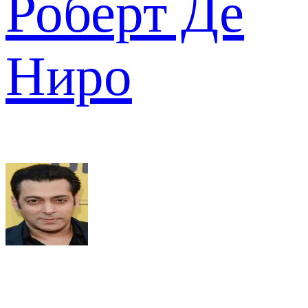
Роберт Де
Ниро