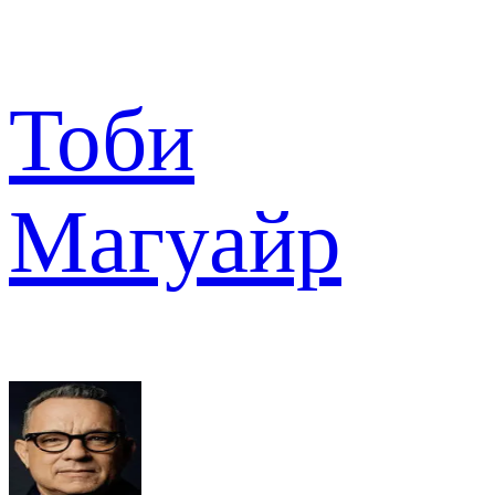
Тоби
Магуайр