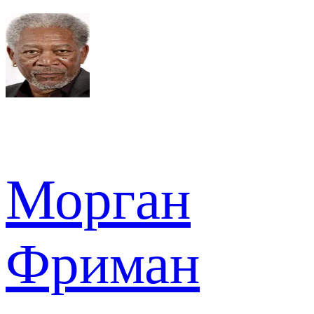
Морган
Фриман