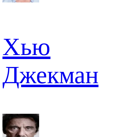
Хью
Джекман