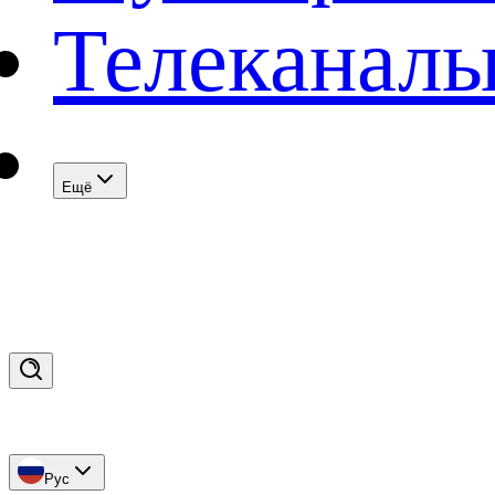
Телеканал
Eщё
Рус