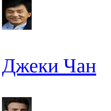
Джеки Чан