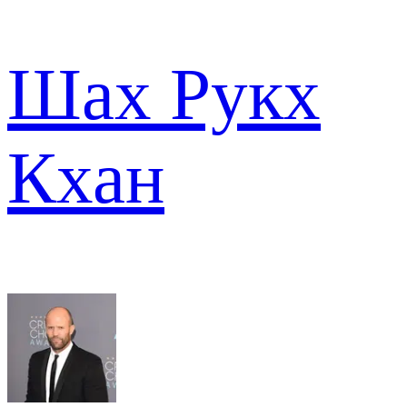
Шах Рукх
Кхан