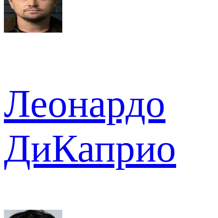
Леонардо
ДиКаприо