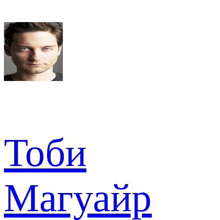
Тоби
Магуайр