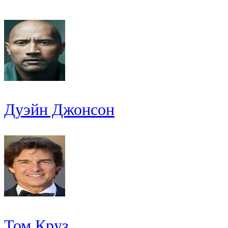
Дуэйн Джонсон
Том Круз