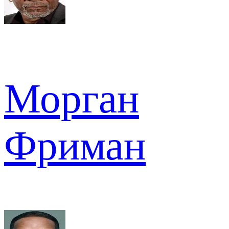
Морган
Фриман