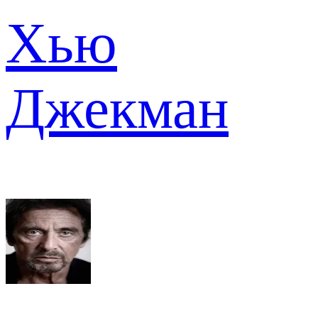
Хью
Джекман