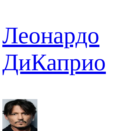
Леонардо
ДиКаприо