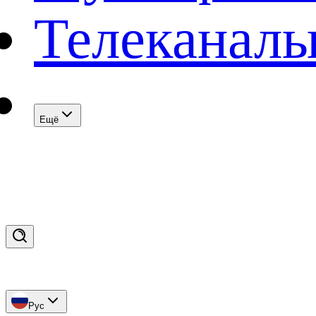
Телеканал
Eщё
Рус