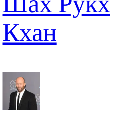
Шах Рукх
Кхан