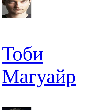
Тоби
Магуайр