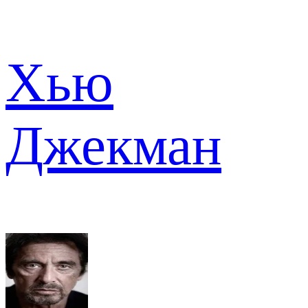
Хью
Джекман