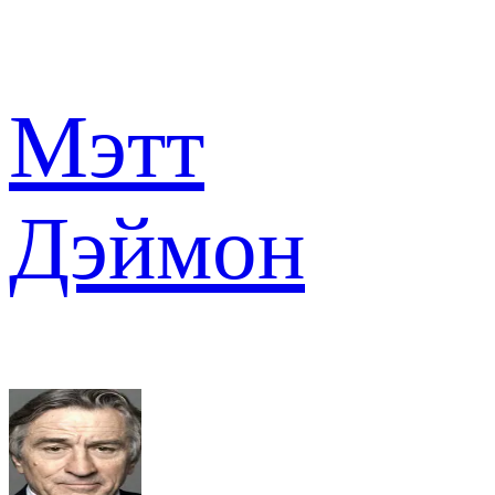
Мэтт
Дэймон