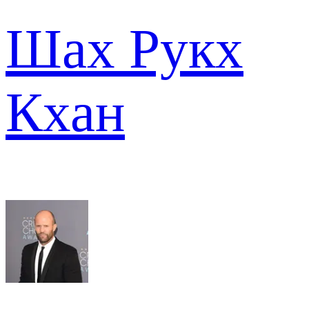
Шах Рукх
Кхан