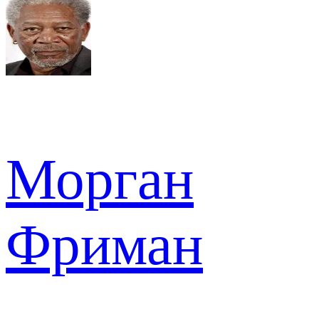
Морган
Фриман