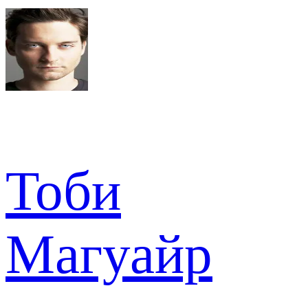
Тоби
Магуайр