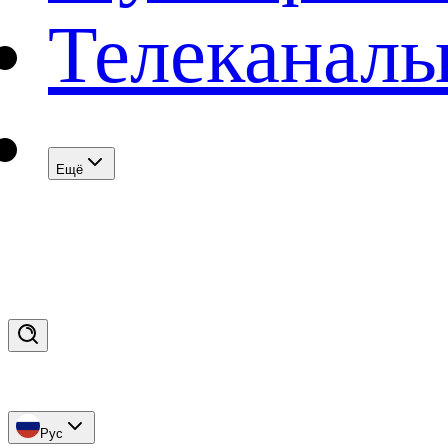
Телеканал
Eщё
Рус