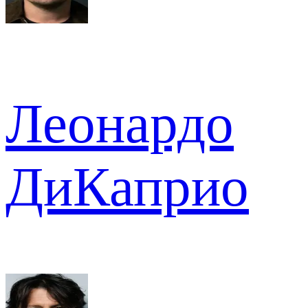
Леонардо
ДиКаприо