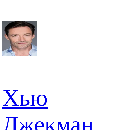
Хью
Джекман