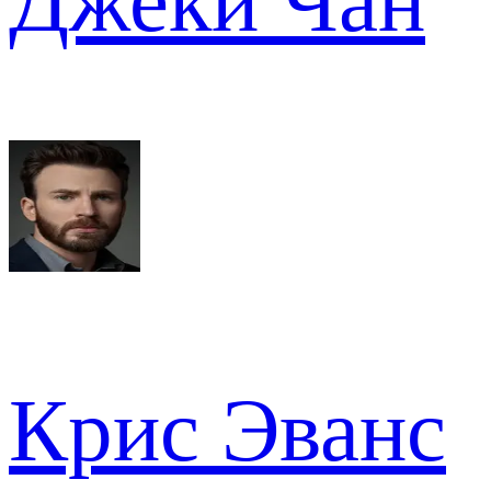
Джеки Чан
Крис Эванс