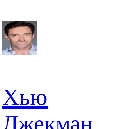
Хью
Джекман