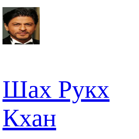
Шах Рукх
Кхан