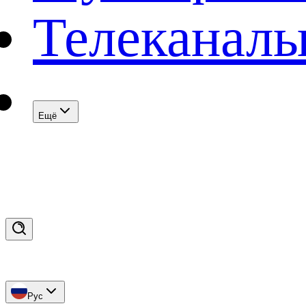
Телеканал
Eщё
Рус