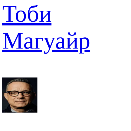
Тоби
Магуайр