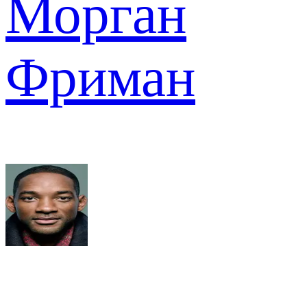
Морган
Фриман