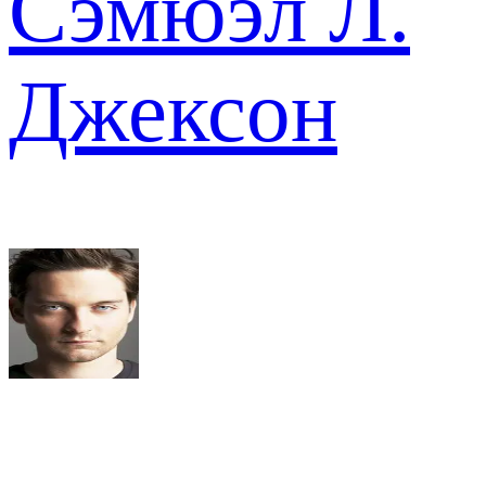
Сэмюэл Л.
Джексон