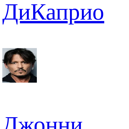
ДиКаприо
Джонни