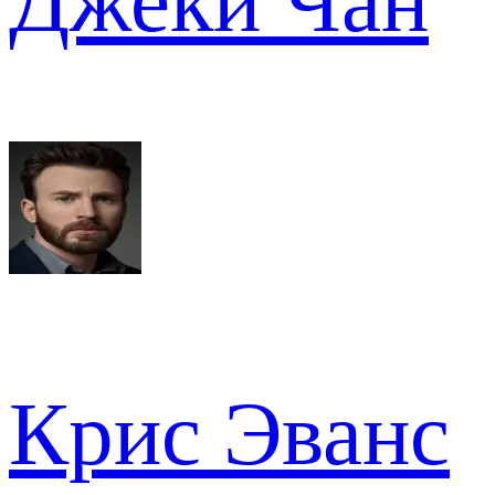
Джеки Чан
Крис Эванс