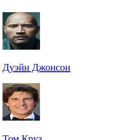
Дуэйн Джонсон
Том Круз