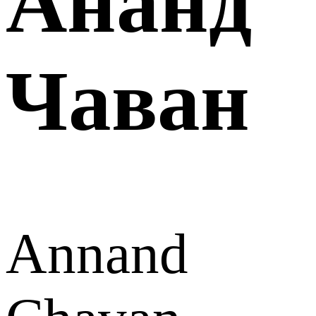
Ананд
Чаван
Annand