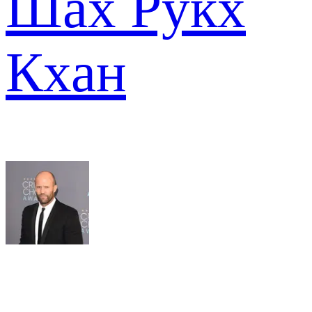
Шах Рукх
Кхан