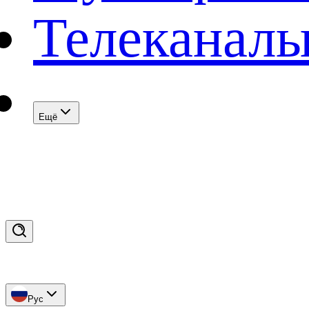
Телеканал
Eщё
Рус