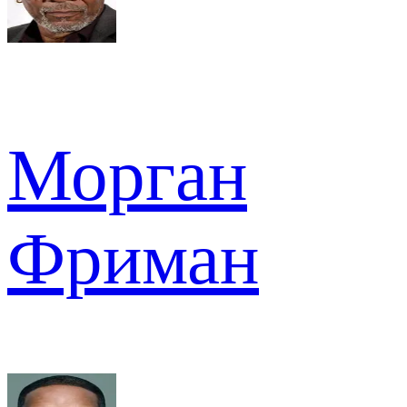
Морган
Фриман