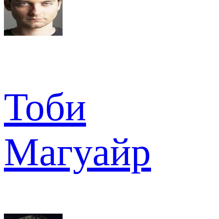
Тоби
Магуайр