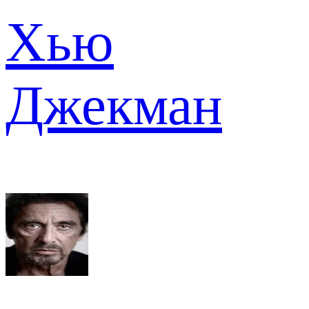
Хью
Джекман