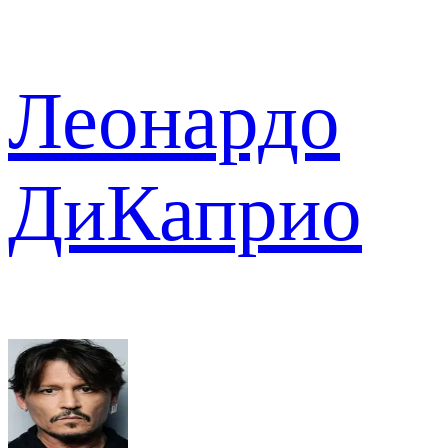
Леонардо
ДиКаприо