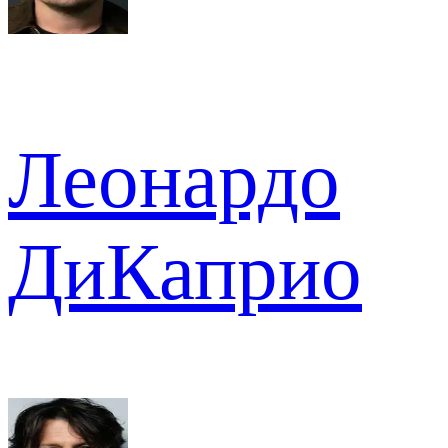
Леонардо
ДиКаприо