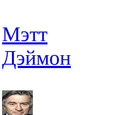
Мэтт
Дэймон