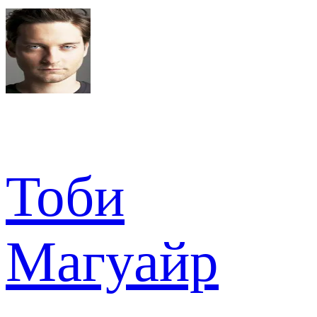
Тоби
Магуайр