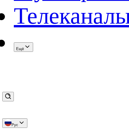
Телеканал
Eщё
Рус