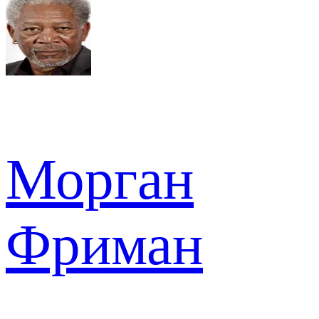
Морган
Фриман