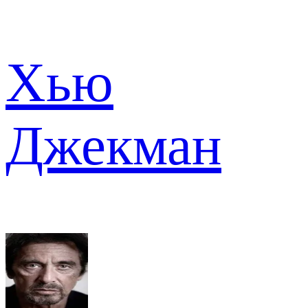
Хью
Джекман