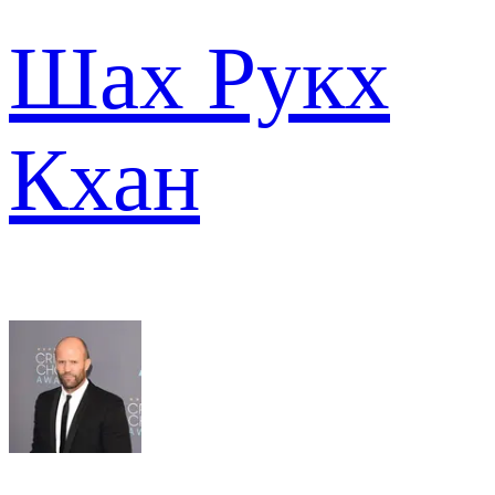
Шах Рукх
Кхан