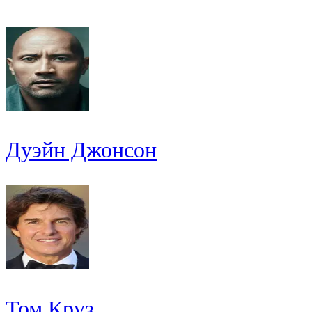
Дуэйн Джонсон
Том Круз