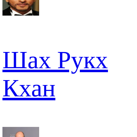
Шах Рукх
Кхан