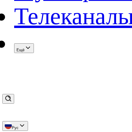
Телеканал
Eщё
Рус