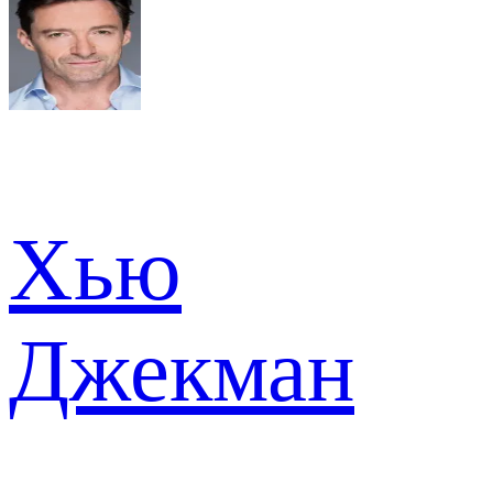
Хью
Джекман