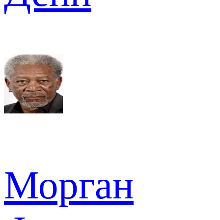
Морган