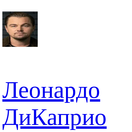
Леонардо
ДиКаприо