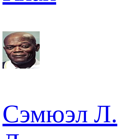
Сэмюэл Л.