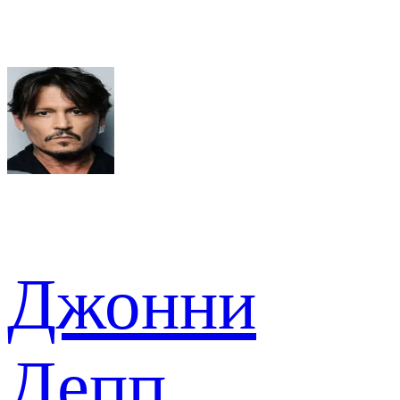
Джонни
Депп