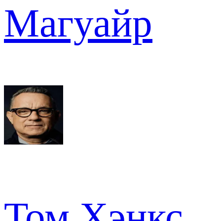
Магуайр
Том Хэнкс