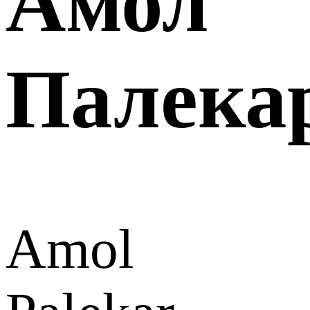
Амол
Палека
Amol