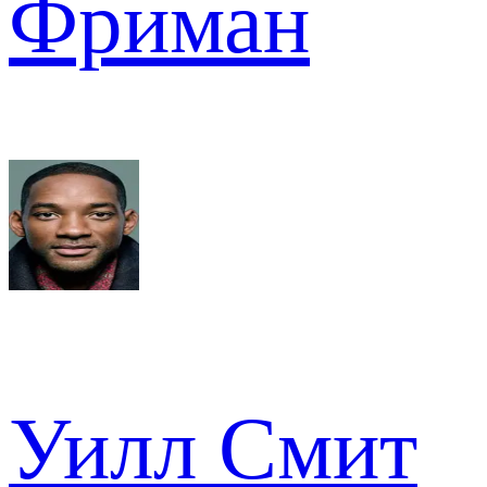
Фриман
Уилл Смит