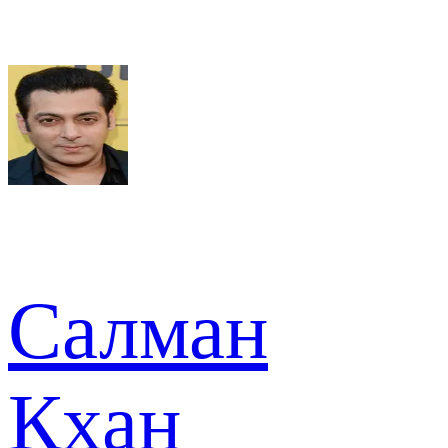
Салман
Кхан