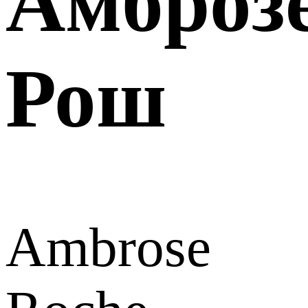
Амброз
Рош
Ambrose