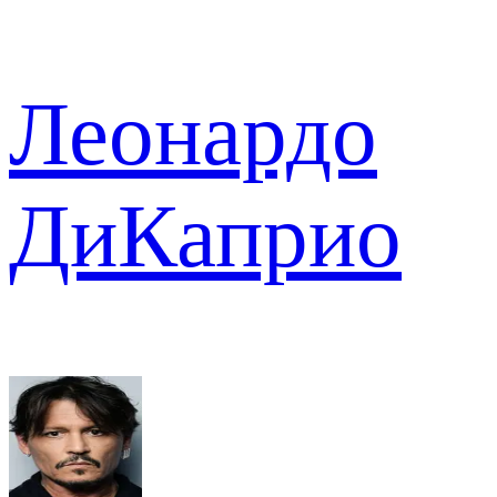
Леонардо
ДиКаприо