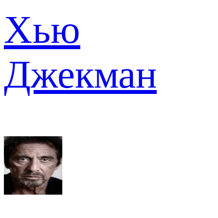
Хью
Джекман