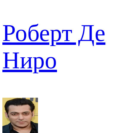
Роберт Де
Ниро