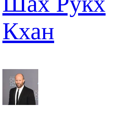
Шах Рукх
Кхан