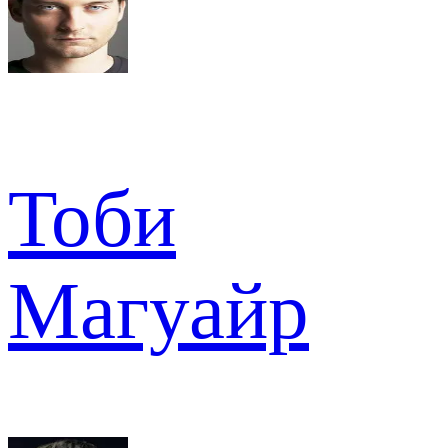
Тоби
Магуайр