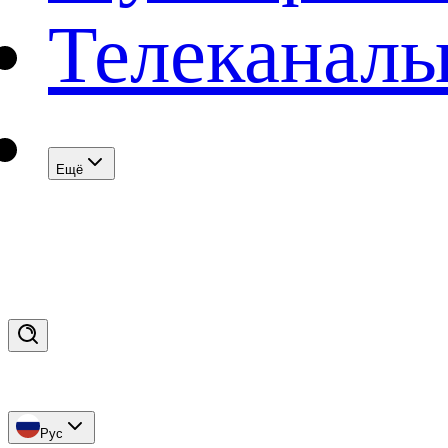
Телеканал
Eщё
Рус