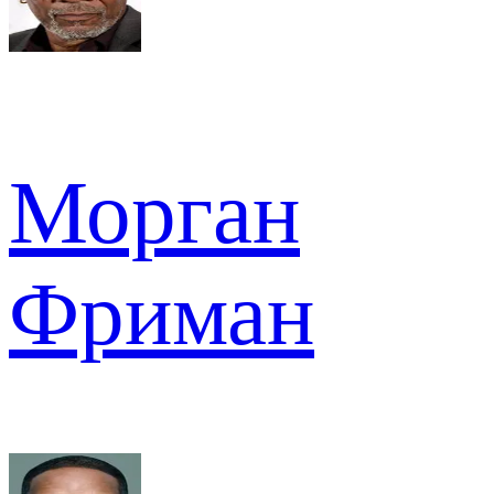
Морган
Фриман