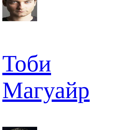
Тоби
Магуайр