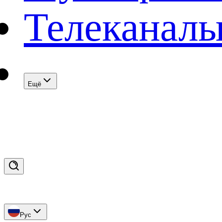
Телеканал
Eщё
Рус