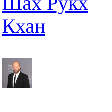
Шах Рукх
Кхан