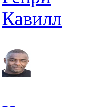
Кавилл