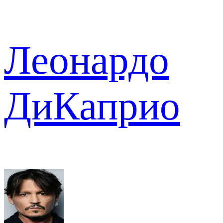
Леонардо
ДиКаприо