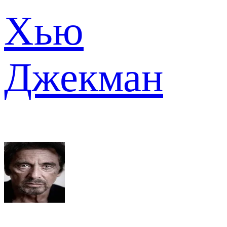
Хью
Джекман