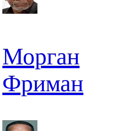
Морган
Фриман