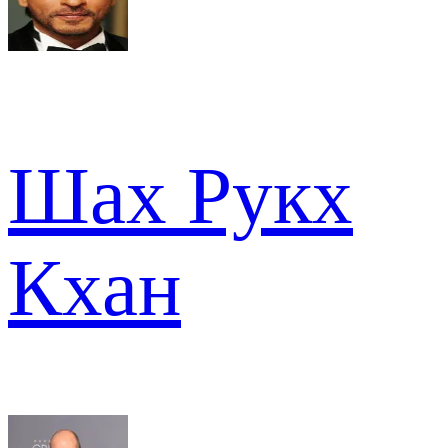
Шах Рукх
Кхан