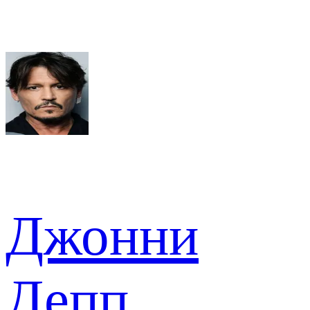
Джонни
Депп