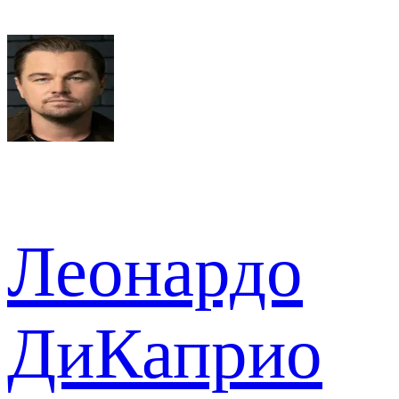
Леонардо
ДиКаприо