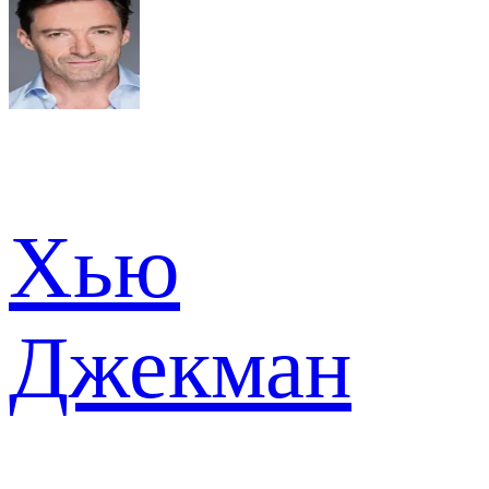
Хью
Джекман