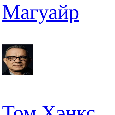
Магуайр
Том Хэнкс