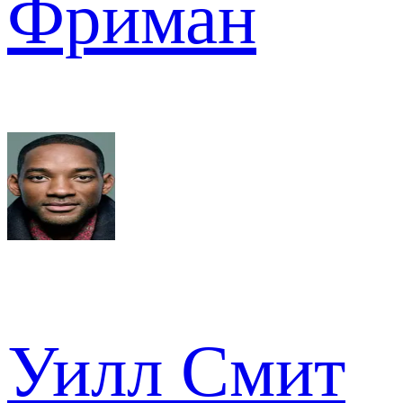
Фриман
Уилл Смит