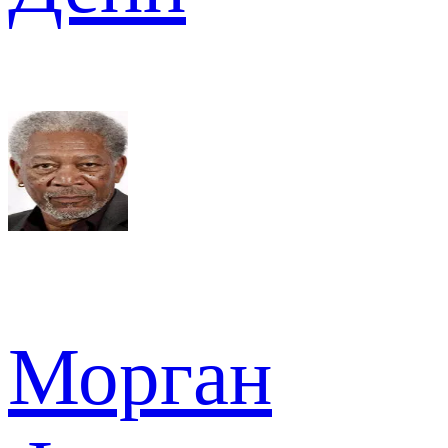
Морган