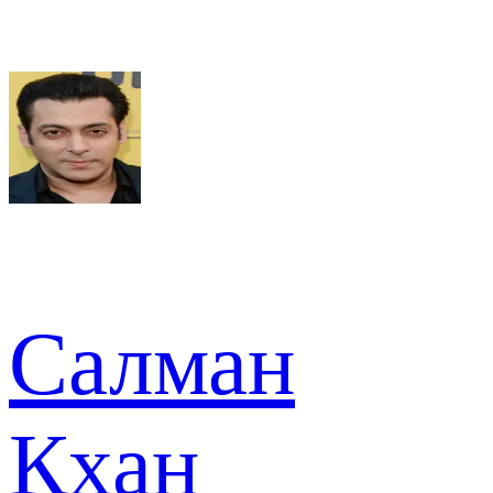
Салман
Кхан