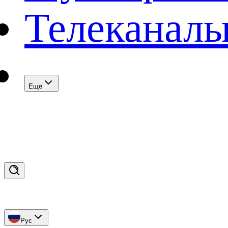
Телеканал
Eщё
Рус