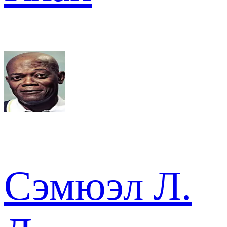
Сэмюэл Л.