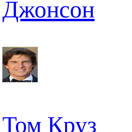
Джонсон
Том Круз