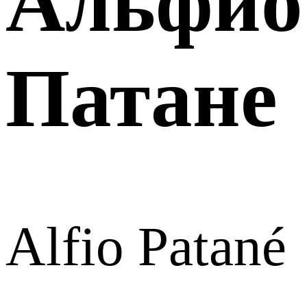
Альфио
Патане
Alfio Patané