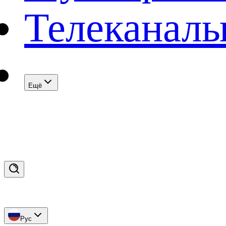
Телеканал
Eщё
Рус