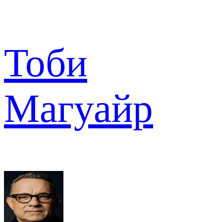
Тоби
Магуайр