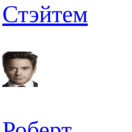
Стэйтем
Роберт