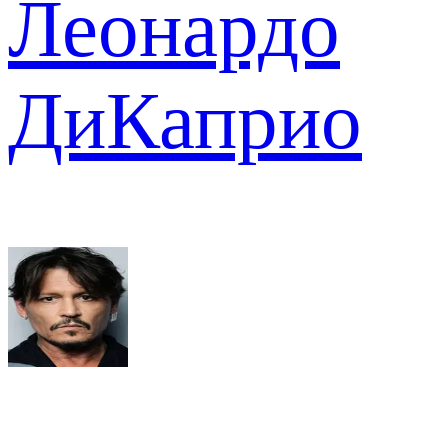
Леонардо
ДиКаприо