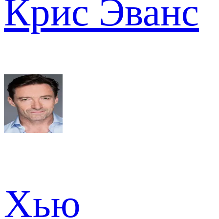
Крис Эванс
Хью