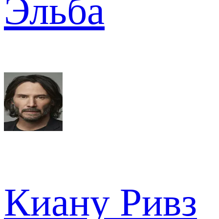
Эльба
Киану Ривз