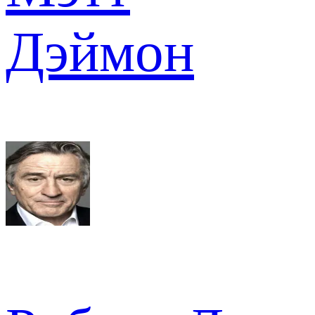
Дэймон