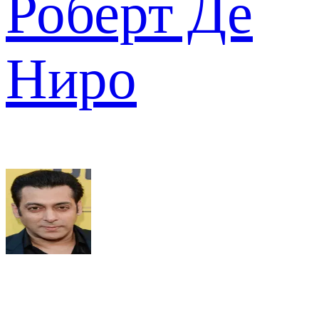
Роберт Де
Ниро