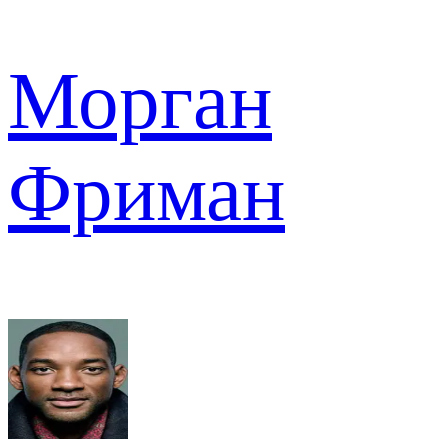
Морган
Фриман