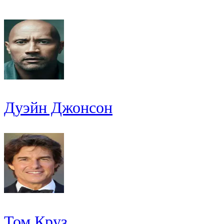
Дуэйн Джонсон
Том Круз