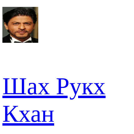
Шах Рукх
Кхан