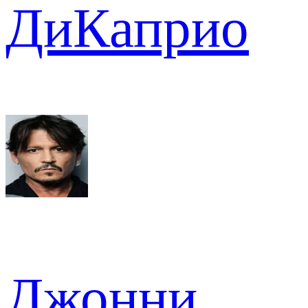
ДиКаприо
Джонни