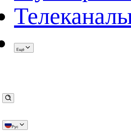
Телеканал
Eщё
Рус