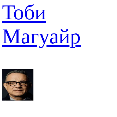
Тоби
Магуайр