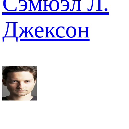
Сэмюэл Л.
Джексон