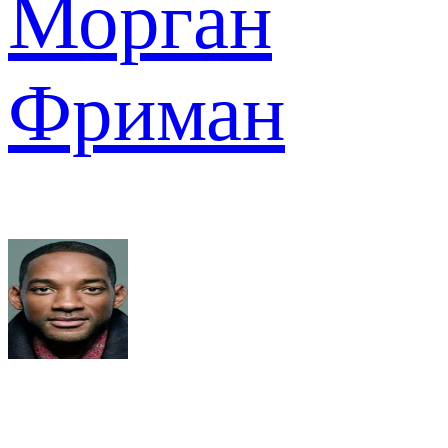
Морган
Фриман