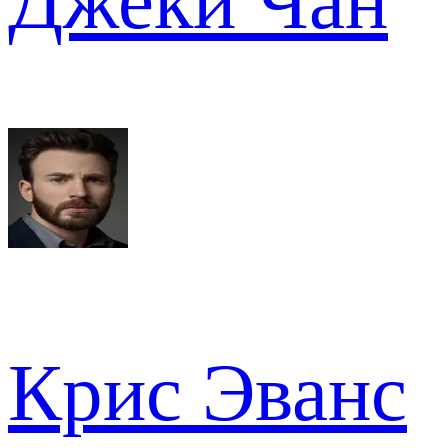
Джеки Чан
Крис Эванс