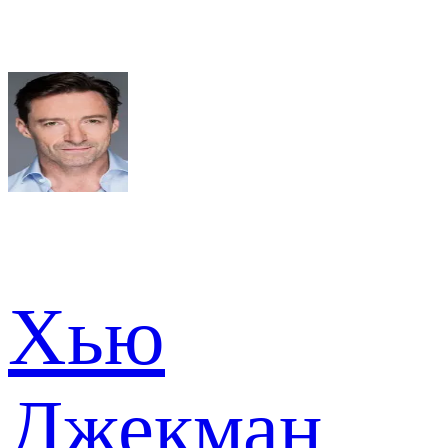
Хью
Джекман