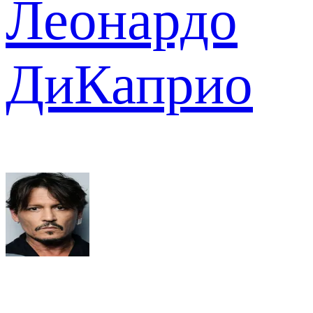
Леонардо
ДиКаприо