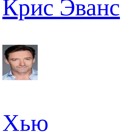
Крис Эванс
Хью