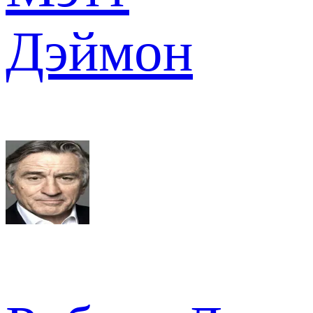
Дэймон