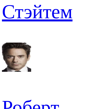
Стэйтем
Роберт