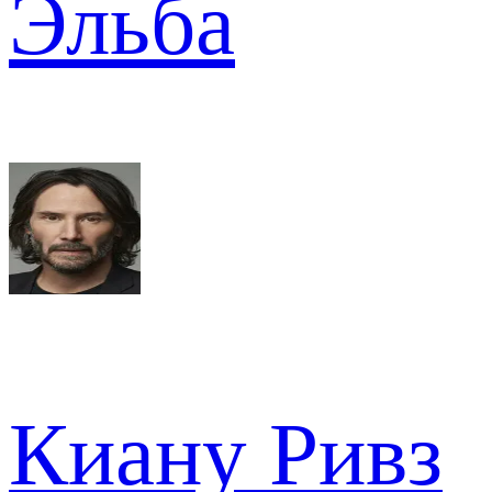
Эльба
Киану Ривз