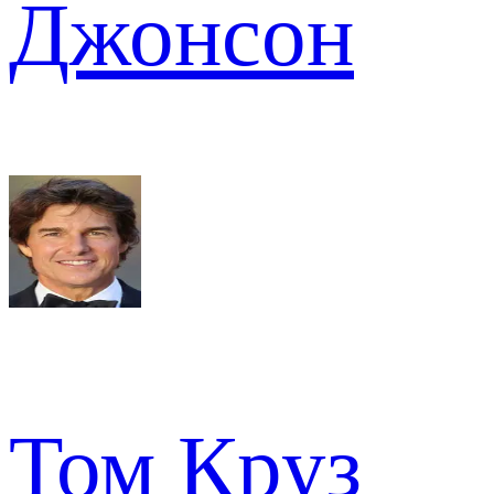
Джонсон
Том Круз