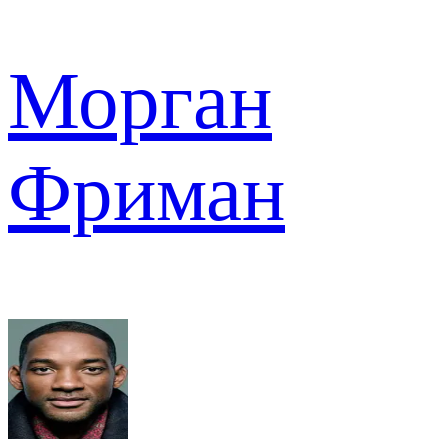
Морган
Фриман