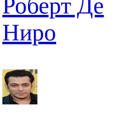
Роберт Де
Ниро