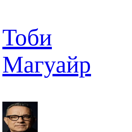
Тоби
Магуайр