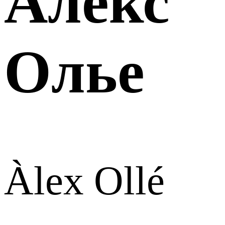
Алекс
Олье
Àlex Ollé