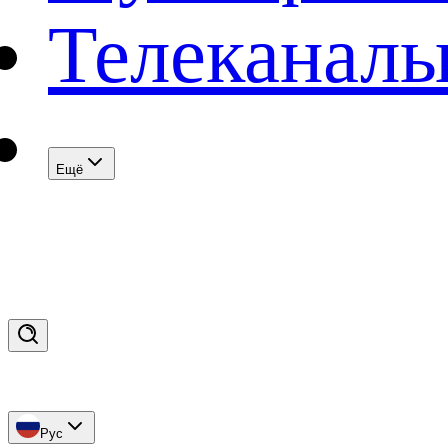
Телеканал
Eщё
Рус