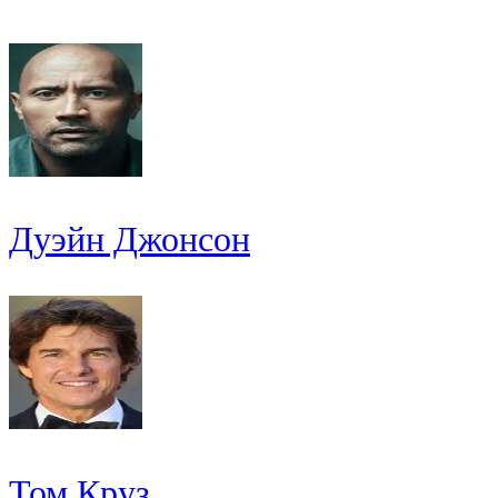
Дуэйн Джонсон
Том Круз