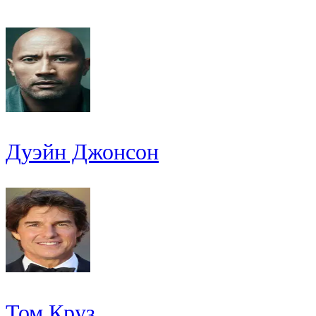
Дуэйн Джонсон
Том Круз