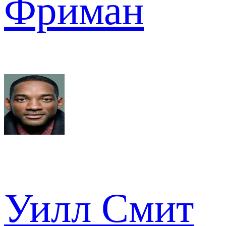
Фриман
Уилл Смит