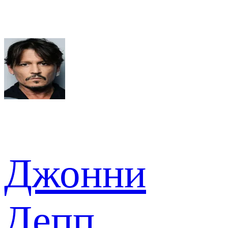
Джонни
Депп