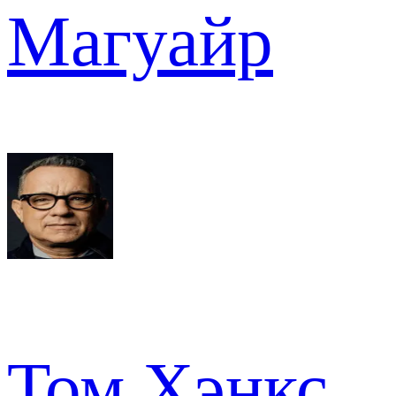
Магуайр
Том Хэнкс