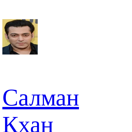
Салман
Кхан