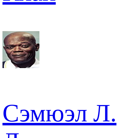
Сэмюэл Л.