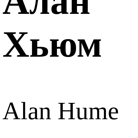
Алан
Хьюм
Alan Hume