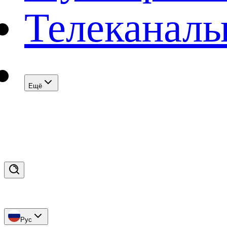
Телеканал
Eщё
Рус