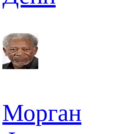
Морган