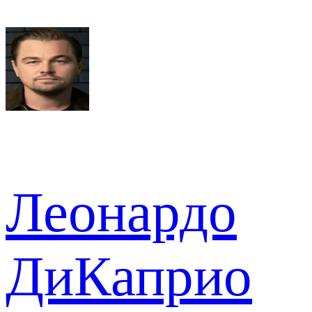
Леонардо
ДиКаприо