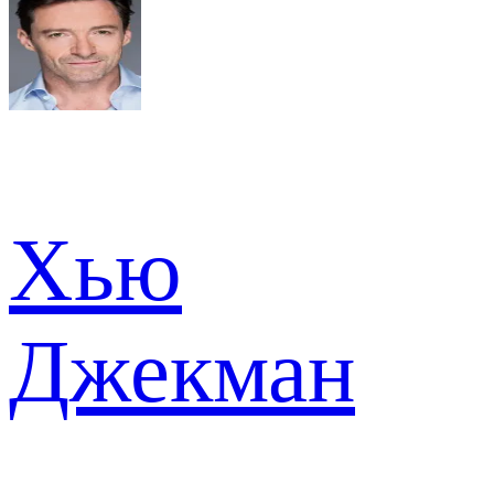
Хью
Джекман