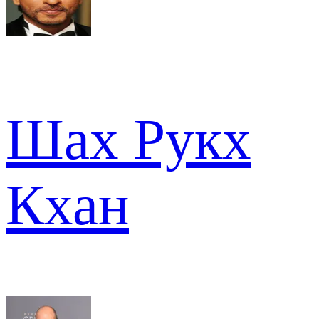
Шах Рукх
Кхан