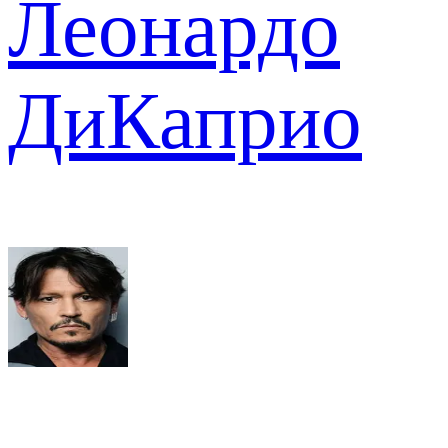
Леонардо
ДиКаприо