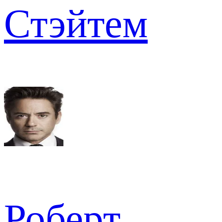
Стэйтем
Роберт