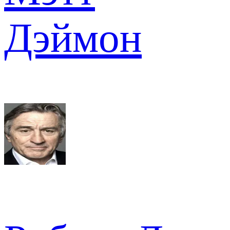
Дэймон