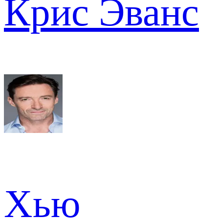
Крис Эванс
Хью