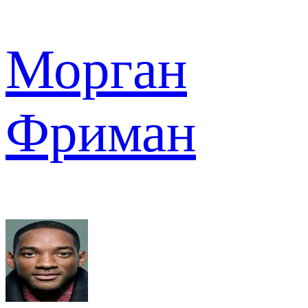
Морган
Фриман