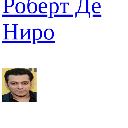
Роберт Де
Ниро