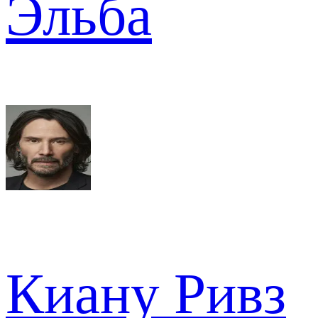
Эльба
Киану Ривз