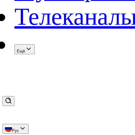
Телеканал
Eщё
Рус