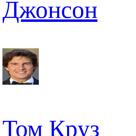
Джонсон
Том Круз