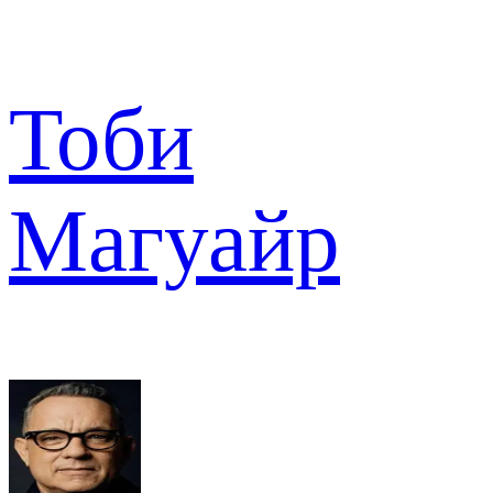
Тоби
Магуайр