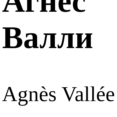
Агнес
Валли
Agnès Vallée