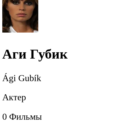
Аги Губик
Ági Gubík
Актер
0
Фильмы