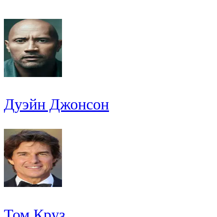
Дуэйн Джонсон
Том Круз