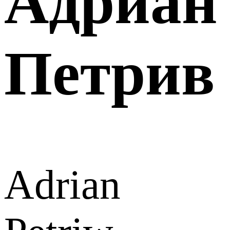
Адриан
Петрив
Adrian