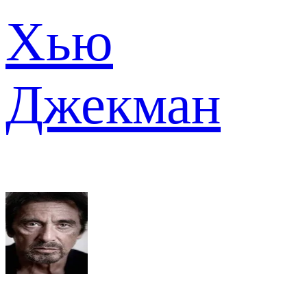
Хью
Джекман