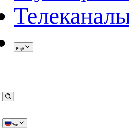
Телеканал
Eщё
Рус