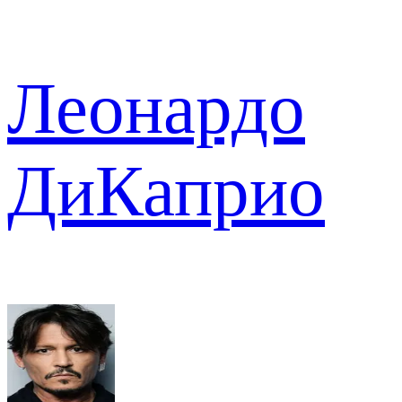
Леонардо
ДиКаприо