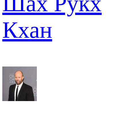
Шах Рукх
Кхан