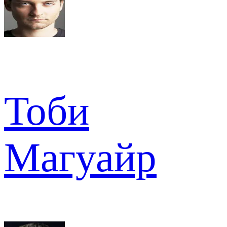
Тоби
Магуайр