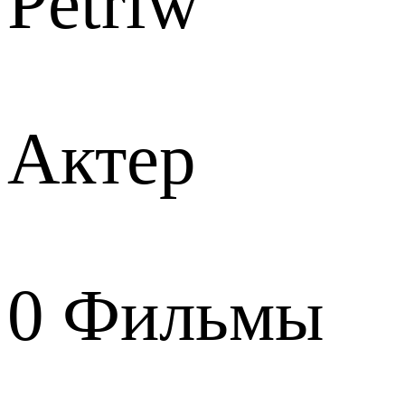
Petriw
Актер
0
Фильмы