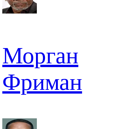
Морган
Фриман