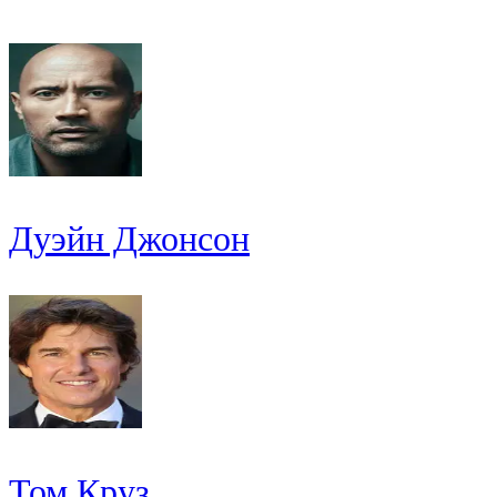
Дуэйн Джонсон
Том Круз