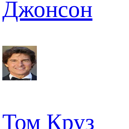
Джонсон
Том Круз