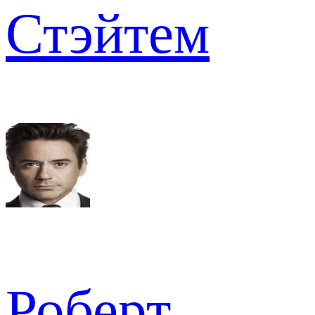
Стэйтем
Роберт