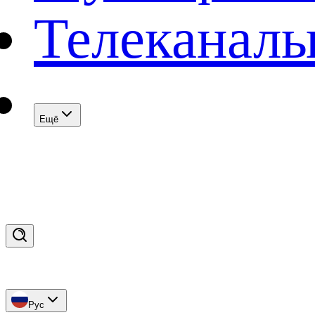
Телеканал
Eщё
Рус