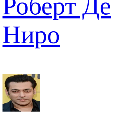
Роберт Де
Ниро