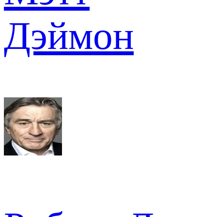
Дэймон