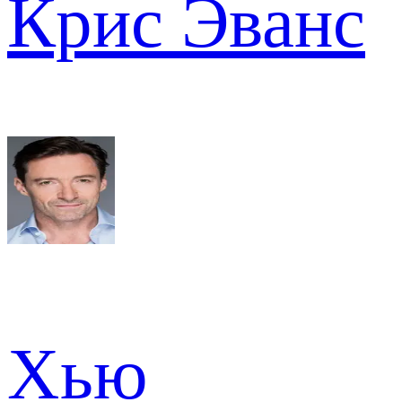
Крис Эванс
Хью