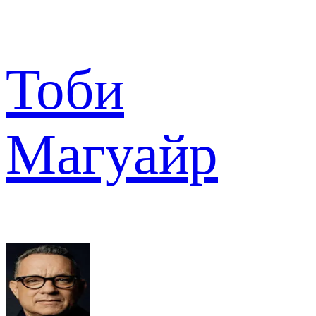
Тоби
Магуайр