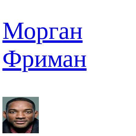
Морган
Фриман