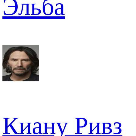
Эльба
Киану Ривз