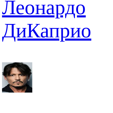
Леонардо
ДиКаприо