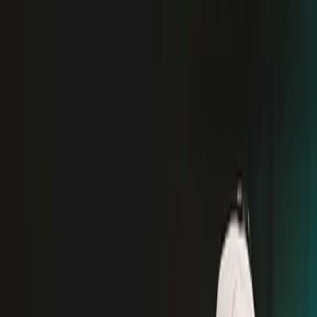
Яблоки 41
года
41-yil olmasi
Информация
Страна
СССР / Узбекистан