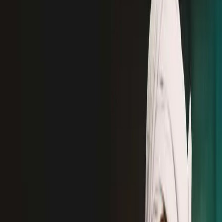
Жанр
Драма
Продолжительность
1 час
13 минут
Рейтинг
10.0
Качества
FullHd
4K
Рекомендуем