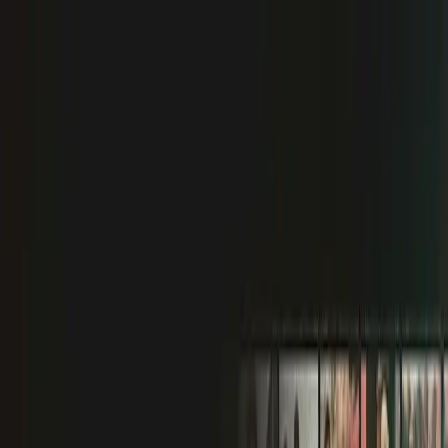
Фильмы
Сериалы
Мультфильмы
Телеканалы
Eщё
Рус
Войти